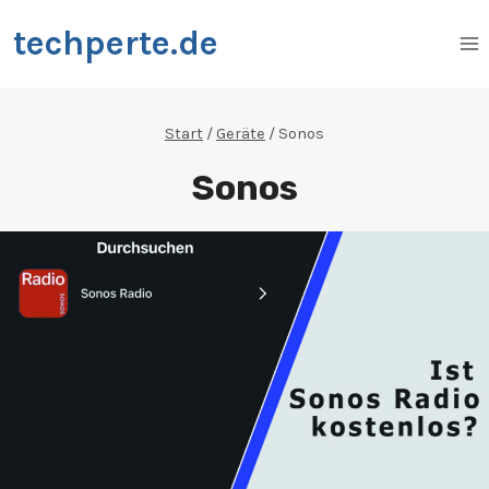
Zum
techperte.de
Inhalt
springen
Start
/
Geräte
/
Sonos
Sonos