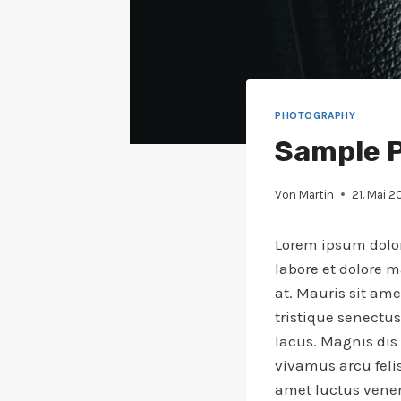
PHOTOGRAPHY
Sample P
Von
Martin
21. Mai 
Lorem ipsum dolor
labore et dolore m
at. Mauris sit am
tristique senect
lacus. Magnis dis
vivamus arcu felis
amet luctus venen