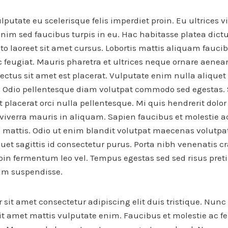
lputate eu scelerisque felis imperdiet proin. Eu ultrices v
Enim sed faucibus turpis in eu. Hac habitasse platea dic
sto laoreet sit amet cursus. Lobortis mattis aliquam fauci
feugiat. Mauris pharetra et ultrices neque ornare aene
ctus sit amet est placerat. Vulputate enim nulla aliquet 
 Odio pellentesque diam volutpat commodo sed egestas. 
Ut placerat orci nulla pellentesque. Mi quis hendrerit dolo
viverra mauris in aliquam. Sapien faucibus et molestie a
 mattis. Odio ut enim blandit volutpat maecenas volutpat
iquet sagittis id consectetur purus. Porta nibh venenatis cr
proin fermentum leo vel. Tempus egestas sed sed risus pr
im suspendisse.
 sit amet consectetur adipiscing elit duis tristique. Nun
it amet mattis vulputate enim. Faucibus et molestie ac fe