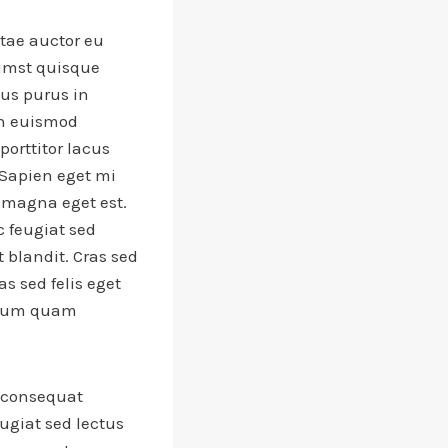
itae auctor eu
tumst quisque
bus purus in
an euismod
porttitor lacus
Sapien eget mi
r magna eget est.
c feugiat sed
 blandit. Cras sed
as sed felis eget
etium quam
c consequat
ugiat sed lectus