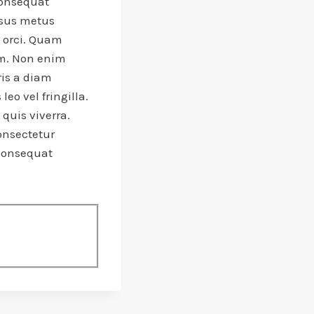
consequat
rsus metus
l orci. Quam
m. Non enim
ris a diam
eo vel fringilla.
quis viverra.
onsectetur
 consequat