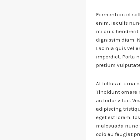
Fermentum et soll
enim. Iaculis nun
mi quis hendrerit 
dignissim diam. Ni
Lacinia quis vel 
imperdiet. Porta n
pretium vulputate 
At tellus at urna
Tincidunt ornare 
ac tortor vitae. 
adipiscing tristiq
eget est lorem. Ip
malesuada nunc v
odio eu feugiat pr