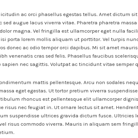
icitudin ac orci phasellus egestas tellus. Amet dictum si
c sed augue lacus viverra vitae. Pharetra pharetra massa
dolor magna. Vel fringilla est ullamcorper eget nulla facil
si porta lorem mollis aliquam ut porttitor. Vel turpis nun
eros donec ac odio tempor orci dapibus. Mi sit amet maur
ibh venenatis cras sed felis. Phasellus faucibus sceleris
sapien nec sagittis. Volutpat ac tincidunt vitae semper q
 condimentum mattis pellentesque. Arcu non sodales nequ
massa eget egestas. Ut tortor pretium viverra suspendiss
Vestibulum rhoncus est pellentesque elit ullamcorper dign
ue risus nec feugiat in. Ut ornare lectus sit amet. Hendrer
sum suspendisse ultrices gravida dictum fusce. Ultricies l
el risus commodo viverra. Mauris in aliquam sem fringi
etium.