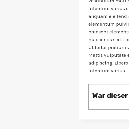
vestibulum matti
interdum varius 
aliquam eleifend 
elementum pulvin
praesent elementum
maecenas sed. Lore
Ut tortor pretium 
Mattis vulputate 
adipiscing. Liber
interdum varius.
War dieser 