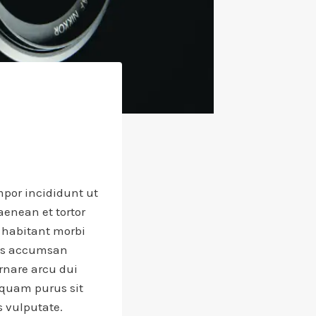
mpor incididunt ut
aenean et tortor
 habitant morbi
nas accumsan
ornare arcu dui
liquam purus sit
s vulputate.