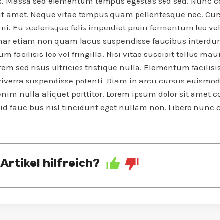
s. Massa sed elementum tempus egestas sed sed. Nunc 
sit amet. Neque vitae tempus quam pellentesque nec. Cu
mi. Eu scelerisque felis imperdiet proin fermentum leo ve
ar etiam non quam lacus suspendisse faucibus interdu
 facilisis leo vel fringilla. Nisi vitae suscipit tellus mau
m sed risus ultricies tristique nulla. Elementum facilisis l
viverra suspendisse potenti. Diam in arcu cursus euismod 
enim nulla aliquet porttitor. Lorem ipsum dolor sit amet c
o id faucibus nisl tincidunt eget nullam non. Libero nunc
Artikel hilfreich?