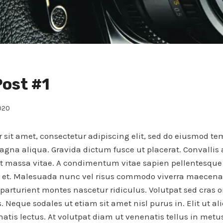
ost #1
2020
 sit amet, consectetur adipiscing elit, sed do eiusmod te
agna aliqua. Gravida dictum fusce ut placerat. Convallis 
et massa vitae. A condimentum vitae sapien pellentesque
us et. Malesuada nunc vel risus commodo viverra maece
 parturient montes nascetur ridiculus. Volutpat sed cras 
. Neque sodales ut etiam sit amet nisl purus in. Elit ut a
atis lectus. At volutpat diam ut venenatis tellus in metu