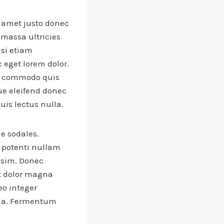
t amet justo donec
 massa ultricies
isi etiam
c eget lorem dolor.
is commodo quis
que eleifend donec
uis lectus nulla.
e sodales.
e potenti nullam
issim. Donec
it dolor magna
eo integer
lla. Fermentum