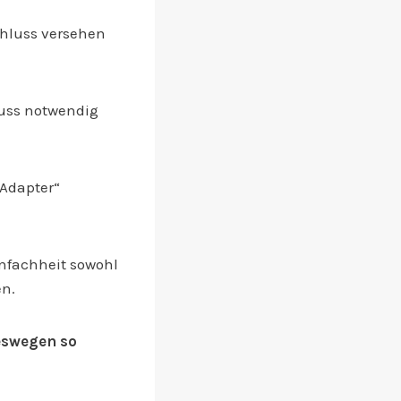
hluss versehen
luss notwendig
 Adapter“
infachheit sowohl
en.
eswegen so