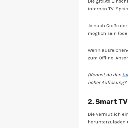
Die größte Einsch
internen TV-Speic
Je nach Größe der
möglich sein (oder
Wenn ausreichend 
zum Offline-Anse
(Kennst du den
ta
hoher Auflösung? 
2. Smart TV
Die vermutlich ei
herunterzuladen u