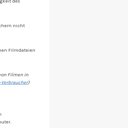
gkeit des
chern nicht
nnen Filmdateien
von Filmen in
-Verbraucher
)
n
uter.