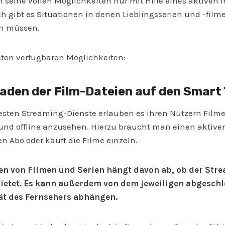
 seine vollen Möglichkeiten nur mit Hilfe eines aktiven
h gibt es Situationen in denen Lieblingsserien und -filme
n müssen.
esten verfügbaren Möglichkeiten:
laden der Film-Dateien auf den Smart
testen Streaming-Dienste erlauben es ihren Nutzern Filme
und offline anzusehen. Hierzu braucht man einen aktive
 Abo oder kauft die Filme einzeln.
en von Filmen und Serien hängt davon ab, ob der Str
bietet. Es kann außerdem von dem jeweiligen abgesch
ät des Fernsehers abhängen.