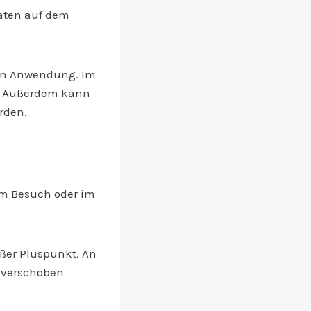
aten auf dem
hen Anwendung. Im
t. Außerdem kann
rden.
em Besuch oder im
oßer Pluspunkt. An
 verschoben