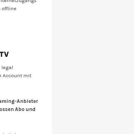
 Internetzugangs
 offline
 TV
 legal
n Account mit
eaming-Anbieter
lossen Abo und