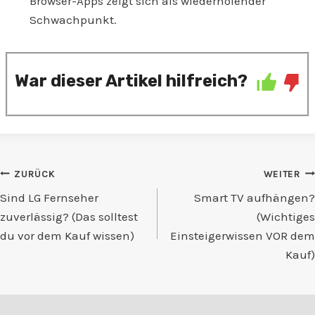
Browser-Apps zeigt sich als wiederholender
Schwachpunkt.
War dieser Artikel hilfreich?
Beitragsnavigation
ZURÜCK
WEITER
Sind LG Fernseher
Smart TV aufhängen?
zuverlässig? (Das solltest
(Wichtiges
du vor dem Kauf wissen)
Einsteigerwissen VOR dem
Kauf)