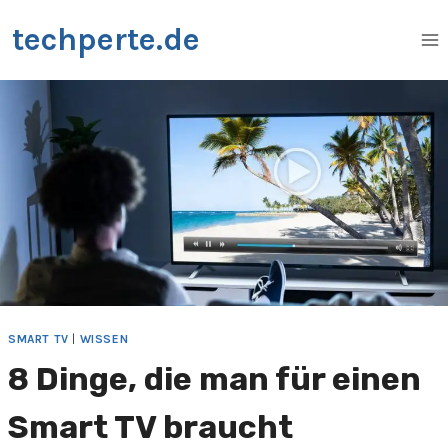
Zum
techperte.de
Inhalt
springen
SMART TV
|
WISSEN
8 Dinge, die man für einen
Smart TV braucht